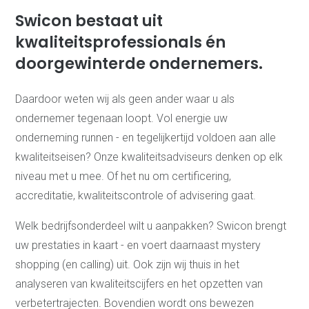
Veiligheidsladder
Swicon bestaat uit
CO2-Prestatieladder
Advies Accreditatie
kwaliteitsprofessionals én
NEN-EN-ISO/IEC 17020 -
doorgewinterde ondernemers.
Inspectie
NEN-EN-ISO/IEC 17021-1 -
Systeem certificatie
NEN-EN-ISO/IEC 17065 -
Daardoor weten wij als geen ander waar u als
Productcertificatie
ondernemer tegenaan loopt. Vol energie uw
Schemabeheer
Managementsysteem,
onderneming runnen - en tegelijkertijd voldoen aan alle
bouwen en
kwaliteitseisen? Onze kwaliteitsadviseurs denken op elk
onderhouden
niveau met u mee. Of het nu om certificering,
Managementsystemen,
accreditatie, kwaliteitscontrole of advisering gaat.
hoe op te bouwen?
Online
Documentenbeheer met
Welk bedrijfsonderdeel wilt u aanpakken? Swicon brengt
ManualMaster
Branches
uw prestaties in kaart - en voert daarnaast mystery
Bouw
shopping (en calling) uit. Ook zijn wij thuis in het
Uitzendbranche
analyseren van kwaliteitscijfers en het opzetten van
Automotive
Metaal
verbetertrajecten. Bovendien wordt ons bewezen
Schoonmaak