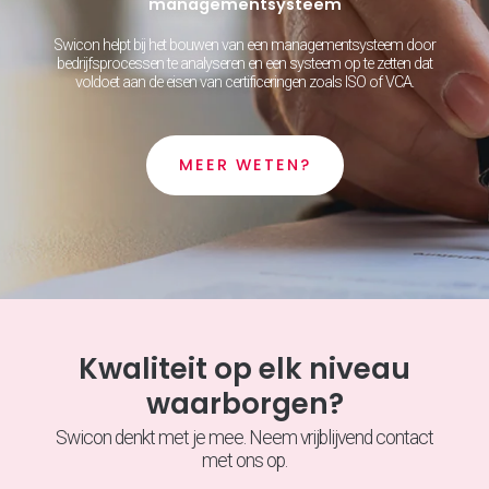
managementsysteem
Swicon helpt bij het bouwen van een managementsysteem door
bedrijfsprocessen te analyseren en een systeem op te zetten dat
voldoet aan de eisen van certificeringen zoals ISO of VCA.
MEER WETEN?
Kwaliteit op elk niveau
waarborgen?
Swicon denkt met je mee. Neem vrijblijvend contact
met ons op.