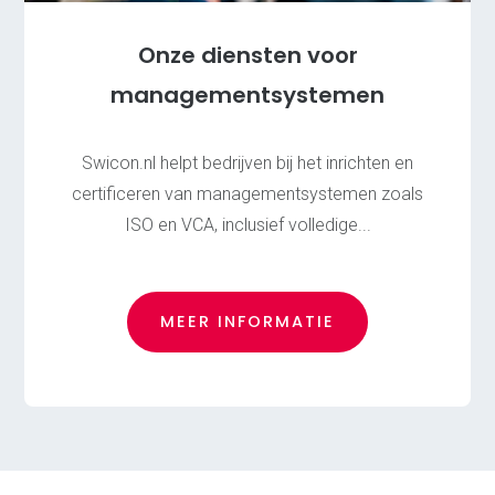
Onze diensten voor
managementsystemen
Swicon.nl helpt bedrijven bij het inrichten en
certificeren van managementsystemen zoals
ISO en VCA, inclusief volledige...
Advies Certificering
ISO 9001:2015 -
Kwaliteitsmanagementsysteem
ISO 14001:2015 -
MEER INFORMATIE
Milieumanagementsysteem
ISO 27001 -
Informatiebeveiliging
SNA-keurmerk (NEN4400-
1)
VCA-certificering -
Veiligheid
VCU Certificering -
Veiligheidsbeheersing
Safety Culture Ladder -