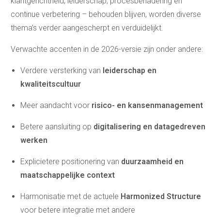
klantgerichtheid, leiderschap, procesbenadering en
continue verbetering – behouden blijven, worden diverse
Advies Certificering
thema’s verder aangescherpt en verduidelijkt.
ISO 9001:2015 -
Verwachte accenten in de 2026-versie zijn onder andere:
Kwaliteitsmanagementsysteem
ISO 14001:2015 -
Milieumanagementsysteem
Verdere versterking van
leiderschap en
ISO 27001 -
Informatiebeveiliging
kwaliteitscultuur
SNA-keurmerk (NEN4400-
1)
VCA-certificering -
Meer aandacht voor
risico- en kansenmanagement
Veiligheid
VCU Certificering -
Betere aansluiting op
digitalisering en datagedreven
Veiligheidsbeheersing
Safety Culture Ladder -
werken
Veiligheidsladder
CO2-Prestatieladder
Advies Accreditatie
Explicietere positionering van
duurzaamheid en
NEN-EN-ISO/IEC 17020 -
maatschappelijke context
Inspectie
NEN-EN-ISO/IEC 17021-1 -
Harmonisatie met de actuele
Harmonized Structure
Systeem certificatie
NEN-EN-ISO/IEC 17065 -
voor betere integratie met andere
Productcertificatie