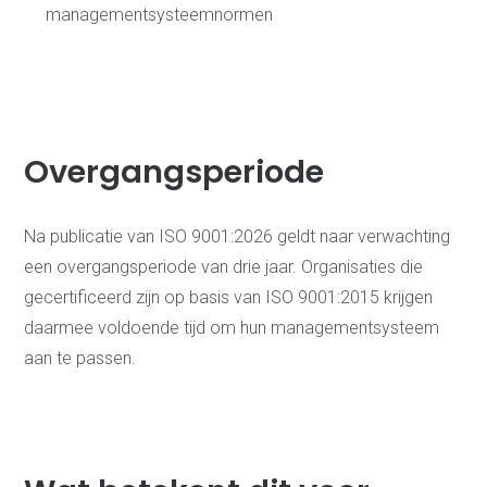
Schemabeheer
managementsysteemnormen
Managementsysteem,
bouwen en
onderhouden
Managementsystemen,
hoe op te bouwen?
Online
Documentenbeheer met
Overgangsperiode
ManualMaster
Branches
Bouw
Na publicatie van ISO 9001:2026 geldt naar verwachting
Uitzendbranche
Automotive
een overgangsperiode van drie jaar. Organisaties die
Metaal
gecertificeerd zijn op basis van ISO 9001:2015 krijgen
Schoonmaak
Certificerende instelling
daarmee voldoende tijd om hun managementsysteem
Bekijk onze
aan te passen.
vacatures
Over Swicon
Actueel