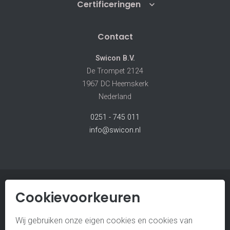
Certificeringen
Contact
Swicon B.V.
De Trompet 2124
1967 DC Heemskerk
Nederland
0251 - 745 011
info@swicon.nl
Cookievoorkeuren
© SWICON B.V.
ALGEMENE VOORWAARDEN
Wij gebruiken onze eigen cookies en cookies van