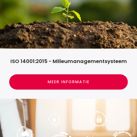
Systeem certificatie
NEN-EN-ISO/IEC 17065 -
Productcertificatie
Schemabeheer
Managementsysteem,
bouwen en
onderhouden
Managementsystemen,
hoe op te bouwen?
Online
Documentenbeheer met
ISO 14001:2015 - Milieumanagementsysteem
ManualMaster
Branches
Bouw
MEER INFORMATIE
Uitzendbranche
Automotive
Metaal
Schoonmaak
Certificerende instelling
Bekijk onze
vacatures
Over Swicon
Actueel