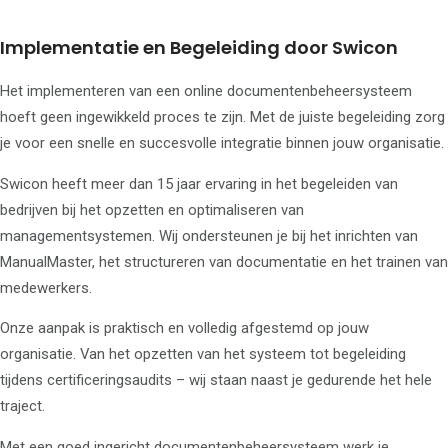
Schemabeheer
Managementsysteem,
Implementatie en Begeleiding door Swicon
bouwen en
onderhouden
Het implementeren van een online documentenbeheersysteem
Managementsystemen,
hoeft geen ingewikkeld proces te zijn. Met de juiste begeleiding zorg
hoe op te bouwen?
Online
je voor een snelle en succesvolle integratie binnen jouw organisatie.
Documentenbeheer met
ManualMaster
Swicon heeft meer dan 15 jaar ervaring in het begeleiden van
Branches
bedrijven bij het opzetten en optimaliseren van
Bouw
Uitzendbranche
managementsystemen. Wij ondersteunen je bij het inrichten van
Automotive
ManualMaster, het structureren van documentatie en het trainen van
Metaal
Schoonmaak
medewerkers.
Certificerende instelling
Bekijk onze
Onze aanpak is praktisch en volledig afgestemd op jouw
vacatures
organisatie. Van het opzetten van het systeem tot begeleiding
Over Swicon
tijdens certificeringsaudits – wij staan naast je gedurende het hele
Actueel
traject.
Met een goed ingericht documentenbeheersysteem werk je