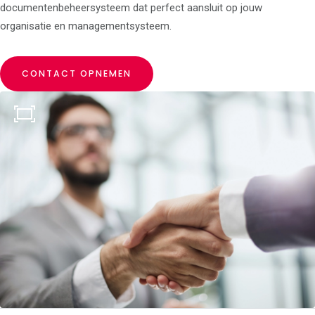
documentenbeheersysteem dat perfect aansluit op jouw
organisatie en managementsysteem.
Advies Certificering
ISO 9001:2015 -
CONTACT OPNEMEN
Kwaliteitsmanagementsysteem
ISO 14001:2015 -
Milieumanagementsysteem
ISO 27001 -
Informatiebeveiliging
SNA-keurmerk (NEN4400-
1)
VCA-certificering -
Veiligheid
VCU Certificering -
Veiligheidsbeheersing
Safety Culture Ladder -
Veiligheidsladder
CO2-Prestatieladder
Advies Accreditatie
NEN-EN-ISO/IEC 17020 -
Inspectie
NEN-EN-ISO/IEC 17021-1 -
Systeem certificatie
NEN-EN-ISO/IEC 17065 -
Productcertificatie