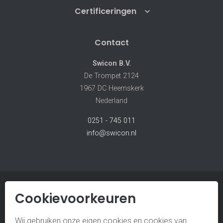
Certificeringen
Contact
Swicon B.V.
De Trompet 2124
1967 DC Heemskerk
Nederland
0251 - 745 011
info@swicon.nl
Cookievoorkeuren
© SWICON B.V.
ALGEMENE VOORWAARDEN
Wij gebruiken onze eigen cookies en cookies van